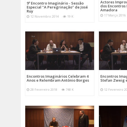
Actores Improv
9º Encontro Imaginário - Sessão
dos Encontros
Especial "A Peregrinação" de José
Amadora
Ruy
17 Março 2016
12 Novembro 2014
19 K
Encontros Imaginários Celebram 4
Encontros Ima
Anos e Relembram António Borges
Stefan Zweig 
28 Fevereiro 2018
748 K
12 Fevereiro 2