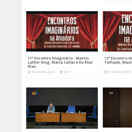
11º Encontro Imaginário - Martin
12º Encontro I
Luther King, Maria Callas e Ku Klux
Telhado, Maomé
Klan
19 Janeiro 2015
20 K
11 Março 2015