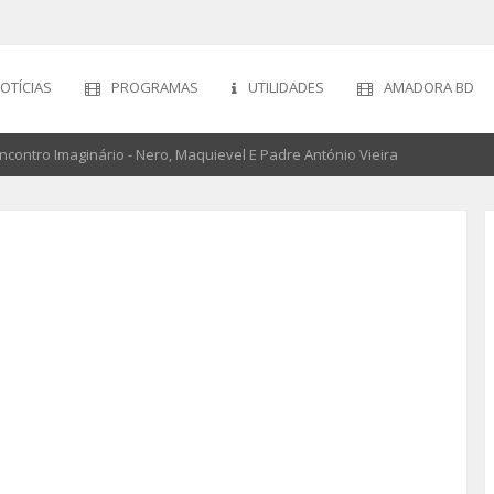
OTÍCIAS
PROGRAMAS
UTILIDADES
AMADORA BD
Encontro Imaginário - Nero, Maquievel E Padre António Vieira