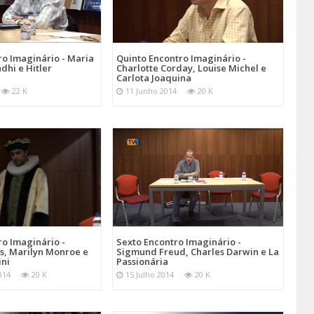
ro Imaginário - Maria
Quinto Encontro Imaginário -
dhi e Hitler
Charlotte Corday, Louise Michel e
Carlota Joaquina
22 K
11 Junho 2014
20 K
o Imaginário -
Sexto Encontro Imaginário -
s, Marilyn Monroe e
Sigmund Freud, Charles Darwin e La
ini
Passionária
014
20 K
15 Julho 2014
20 K