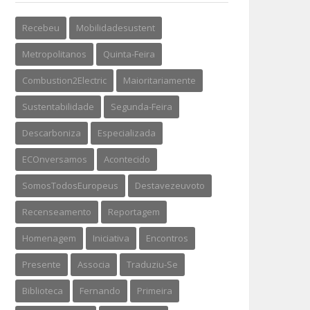
Recebeu
Mobilidadesustent
Metropolitanos
Quinta-Feira
Combustion2Electric
Maioritariamente
Sustentabilidade
Segunda-Feira
Descarboniza
Especializada
ECOnversamos
Acontecido
SomosTodosEuropeus
Destavezeuvoto
Recenseamento
Reportagem
Homenagem
Iniciativa
Encontros
Presente
Associa
Traduziu-Se
Biblioteca
Fernando
Primeira