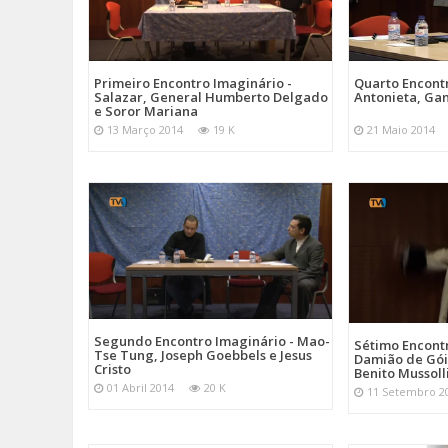
Primeiro Encontro Imaginário -
Quarto Encont
Salazar, General Humberto Delgado
Antonieta, Gan
e Soror Mariana
13 Março 2014
19 K
21 Maio 2014
Segundo Encontro Imaginário - Mao-
Sétimo Encontr
Tse Tung, Joseph Goebbels e Jesus
Damião de Gói
Cristo
Benito Mussoll
01 Abril 2014
20 K
11 Setembro 2