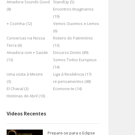
Amadora Sounds Good
StandUp (5)
(8)
Encontros Imaginarios
(19)
+ Cozinha (12)
Vemos Ouvimos e Lemos
(6)
Conversas na Nossa
Roteiro do Património
Terra (6)
(13)
Amadora com + Saúde
Discurso Direto (89)
(13)
Somos Todos Europeus
(14)
Uma visita à Mestre
Liga à Resiliência (17)
(3)
re pensamentos (48)
El Chaval (3)
Ecomove-te (14)
Histórias de Abril (10)
Videos Recentes
Prepare-se para o Eclipse