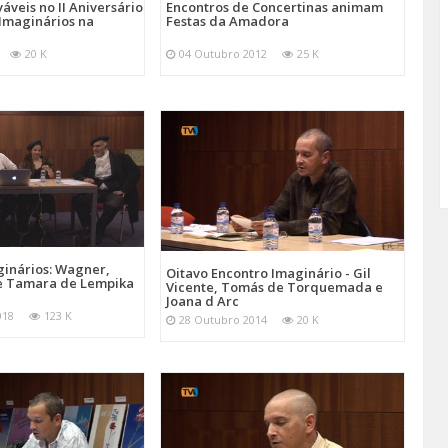
áveis no II Aniversário
Encontros de Concertinas animam
 Imaginários na
Festas da Amadora
20 K
04 Outubro 2012
25 K
ginários: Wagner,
Oitavo Encontro Imaginário - Gil
e Tamara de Lempika
Vicente, Tomás de Torquemada e
Joana d Arc
018
123 K
28 Outubro 2014
20 K