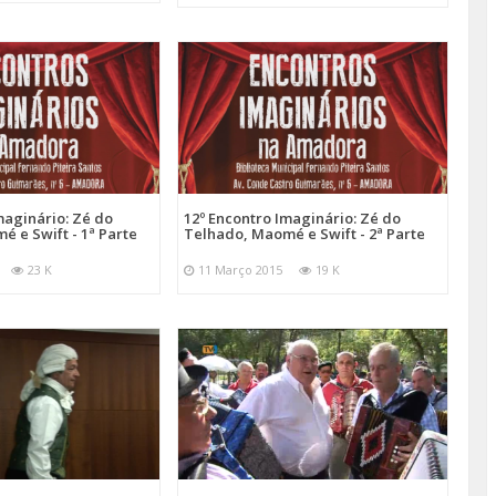
maginário: Zé do
12º Encontro Imaginário: Zé do
 e Swift - 1ª Parte
Telhado, Maomé e Swift - 2ª Parte
23 K
11 Março 2015
19 K