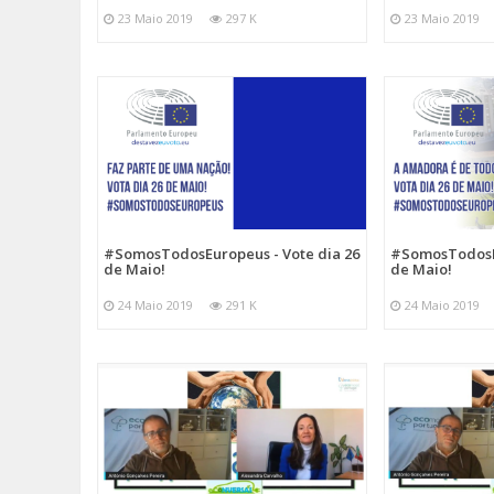
23 Maio 2019
297 K
23 Maio 2019
#SomosTodosEuropeus - Vote dia 26
#SomosTodosEu
de Maio!
de Maio!
24 Maio 2019
291 K
24 Maio 2019