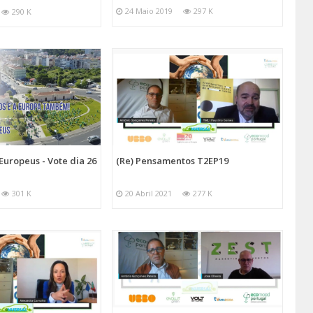
24 Maio 2019
297 K
290 K
ropeus - Vote dia 26
(Re) Pensamentos T2EP19
301 K
20 Abril 2021
277 K