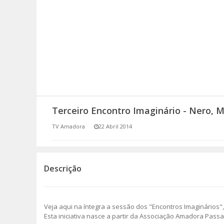
SOMOS TODOS EUROPEUS
ENCONTROS IMAGINÁRIOS
AMADORA LIGA À RESILIÊNCIA
VEMOS OUVIMOS E LEMOS
Terceiro Encontro Imaginário - Nero, M
(RE) PENSAMENTOS
TV Amadora
22 Abril 2014
ECOMOVE-TE
HISTÓRIAS DE ABRIL
Descrição
Veja aqui na íntegra a sessão dos "Encontros Imaginários", 
Esta iniciativa nasce a partir da Associação Amadora Pass