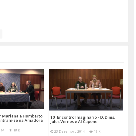
or Mariana e Humberto
10º Encontro Imaginário - D. Dinis,
ontram-se na Amadora
Jules Vernes e Al Capone
014
18 K
23 Dezembro 2014
19 K