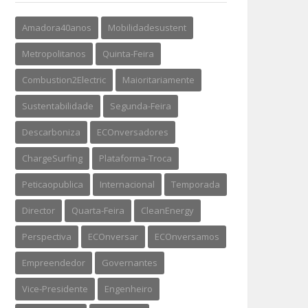
Amadora40anos
Mobilidadesustent
Metropolitanos
Quinta-Feira
Combustion2Electric
Maioritariamente
Sustentabilidade
Segunda-Feira
Descarboniza
ECOnversadores
ChargeSurfing
Plataforma-Troca
Peticaopublica
Internacional
Temporada
Director
Quarta-Feira
CleanEnergy
Perspectiva
ECOnversar
ECOnversamos
Empreendedor
Governantes
Vice-Presidente
Engenheiro