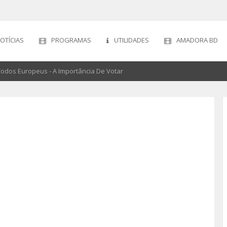
OTÍCIAS
PROGRAMAS
UTILIDADES
AMADORA BD
odos Europeus - A Importância De Votar