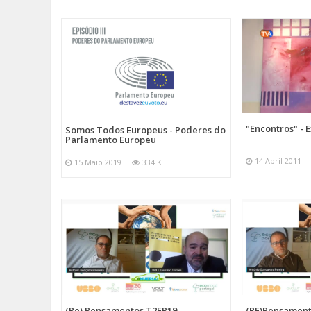
"Encontros" - 
Somos Todos Europeus - Poderes do
Parlamento Europeu
14 Abril 2011
15 Maio 2019
334 K
(Re) Pensamentos T2EP19
(RE)Pensament