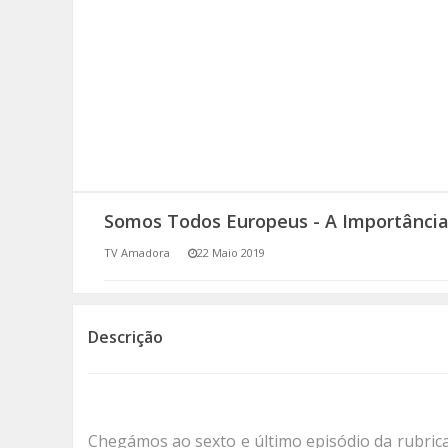
SOMOS TODOS EUROPEUS
ENCONTROS IMAGINÁRIOS
AMADORA LIGA À RESILIÊNCIA
VEMOS OUVIMOS E LEMOS
Somos Todos Europeus - A Importância
(RE) PENSAMENTOS
TV Amadora
22 Maio 2019
ECOMOVE-TE
HISTÓRIAS DE ABRIL
Descrição
Chegámos ao sexto e último episódio da rubric