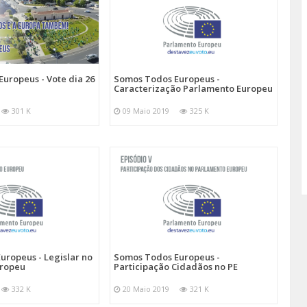
ropeus - Vote dia 26
Somos Todos Europeus -
Caracterização Parlamento Europeu
301 K
09 Maio 2019
325 K
uropeus - Legislar no
Somos Todos Europeus -
uropeu
Participação Cidadãos no PE
332 K
20 Maio 2019
321 K