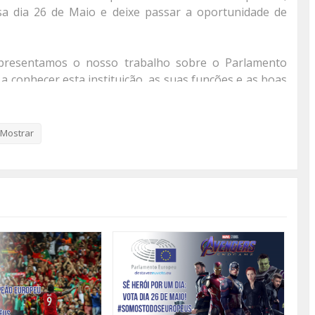
a dia 26 de Maio e deixe passar a oportunidade de
apresentamos o nosso trabalho sobre o Parlamento
a conhecer esta instituição, as suas funções e as boas
rque #SomosTodosEuropeus!
Mostrar
us