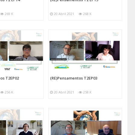
269 K
20 Abril 2021
268 K
os T2EP02
(RE)Pensamentos T2EP03
256 K
20 Abril 2021
258 K