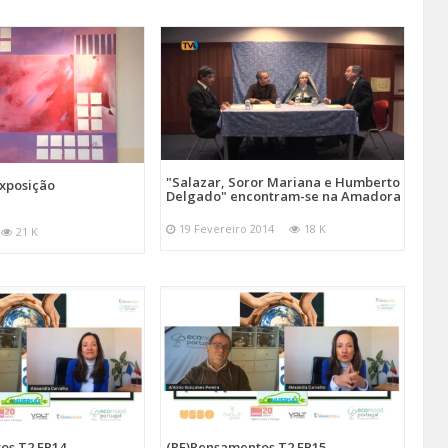
"Salazar, Soror Mariana e Humberto
Exposição
Delgado" encontram-se na Amadora
19 Fevereiro 2014
18 K
21 K
os T2 EP14
(RE)Pensamentos T2 EP15