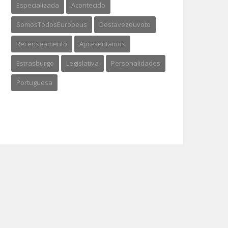
Especializada
Acontecido
SomosTodosEuropeus
Destavezeuvoto
Recenseamento
Apresentamos
Estrasburgo
Legislativa
Personalidades
Portuguesa