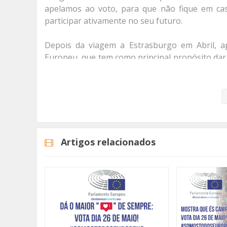
apelamos ao voto, para que não fique em cas
participar ativamente no seu futuro.
Depois da viagem a Estrasburgo em Abril, 
Europeu, que tem como principal propósito dar 
razões para exercer o seu direito de voto.
Não deixe que ninguém decida por si, até po
Categorias
Programas
Somos Todos Europe
Artigos relacionados