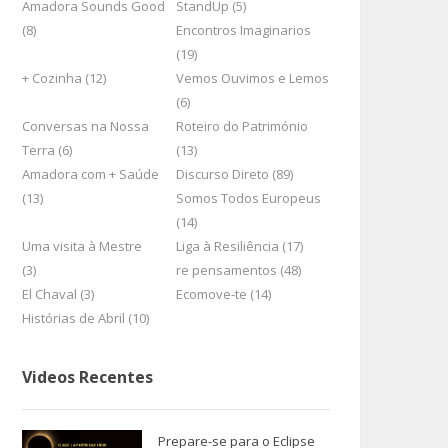
Amadora Sounds Good
StandUp (5)
(8)
Encontros Imaginarios
(19)
+ Cozinha (12)
Vemos Ouvimos e Lemos
(6)
Conversas na Nossa
Roteiro do Património
Terra (6)
(13)
Amadora com + Saúde
Discurso Direto (89)
(13)
Somos Todos Europeus
(14)
Uma visita à Mestre
Liga à Resiliência (17)
(3)
re pensamentos (48)
El Chaval (3)
Ecomove-te (14)
Histórias de Abril (10)
Videos Recentes
Prepare-se para o Eclipse