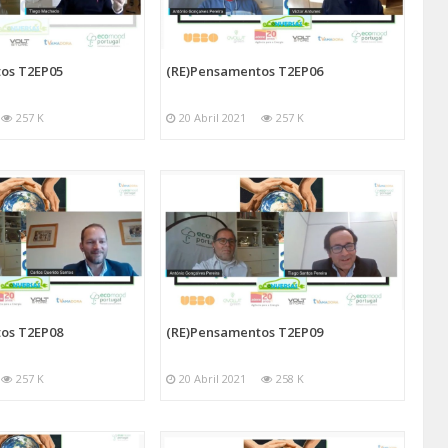
os T2EP05
(RE)Pensamentos T2EP06
257 K
20 Abril 2021
257 K
os T2EP08
(RE)Pensamentos T2EP09
257 K
20 Abril 2021
258 K